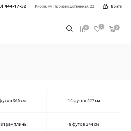
0) 444-17-52
Киров, ул. Производственная, 22
Войти
0
0
0
0
футов 366 см
14 футов 427 см
итрамплины
8 футов 244 см