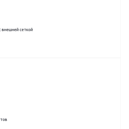
 с внешней сеткой
утов