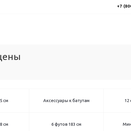
+7 (80
 цены
5 см
Аксессуары к батутам
12 
8 см
6 футов 183 см
Мин