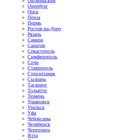
Октябрьский
Оренбург
Орск
Пенза
Пермь
Ростов-на-Дону
Рязань
Самара
Саратов
Севастополь
Симферополь
Сочи
Ставрополь
Стерлитамак
Сызрань
Таганрог
Тольятти
Тюмень
Ульяновск
Уральск
Уфа
Чебоксары
Челябинск
Череповец
Ялта