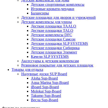
Детские комплексы для дома
Детские спортивные комплексы
Игровые кровати-чердаки
Балансиры
Детские площадки для дворов и учреждений
Детские комплексы для улицы
Десткие площадки TAALO
Десткие площадки TALO
Детские комплексы DFC
Детские площадки Самсон
Детские площадки SLP SYSTEMS
Детские площадки Сибирика
Детские площадки Элемент
Качели SLP SYSTEMS
Аксессуары к детским комлпексам
Резиновое покрытие для детских площадок
Товары для отдыха
Надувные доски SUP Board
Aloha Sup-Board
Aqua Marina Sup-Board
iBoard Sup-Board
Molokai Sup-Board
Takumo Sup-Board
Весла Sup-Board