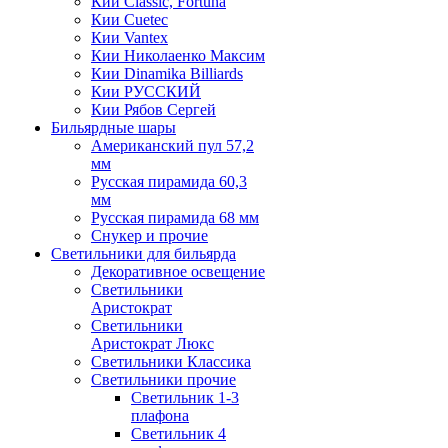
Кии Classic, Fortuna
Кии Cuetec
Кии Vantex
Кии Николаенко Максим
Кии Dinamika Billiards
Кии РУССКИЙ
Кии Рябов Сергей
Бильярдные шары
Американский пул 57,2
мм
Русская пирамида 60,3
мм
Русская пирамида 68 мм
Снукер и прочие
Светильники для бильярда
Декоративное освещение
Светильники
Аристократ
Светильники
Аристократ Люкс
Светильники Классика
Светильники прочие
Светильник 1-3
плафона
Светильник 4