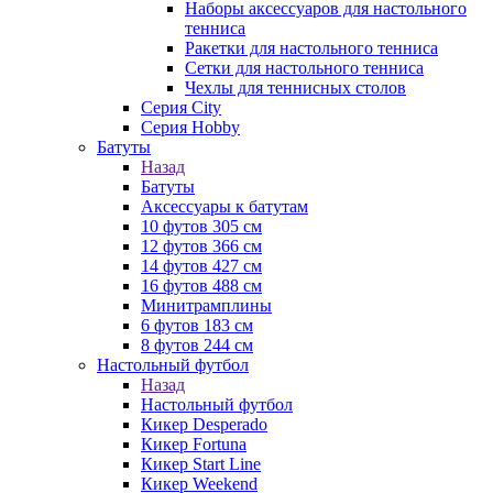
Наборы аксессуаров для настольного
тенниса
Ракетки для настольного тенниса
Сетки для настольного тенниса
Чехлы для теннисных столов
Серия City
Серия Hobby
Батуты
Назад
Батуты
Аксессуары к батутам
10 футов 305 см
12 футов 366 см
14 футов 427 см
16 футов 488 см
Минитрамплины
6 футов 183 см
8 футов 244 см
Настольный футбол
Назад
Настольный футбол
Кикер Desperado
Кикер Fortuna
Кикер Start Line
Кикер Weekend