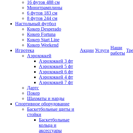
16 футов 488 см
Минитрамплины
6 футов 183 см
8 футов 244 см
Настольный футбол
Кикер Desperado
Кикер Fortuna
Кикер Start Line
Кикер Weekend
Наши
Игротека
Акции
Услуги
Тр
работы
Аэрохоккей
Аэрохоккей 3 фт
Аэрохоккей 5 фт
Аэрохоккей 6 фт
Аэрохоккей 4 фт
Аэрохоккей 7 фт
Дартс
Покер
Шахматы и нарды
Спортивное оборудование
Баскетбольные щиты и
стойки
Баскетбольные
кольца и
аксессуары