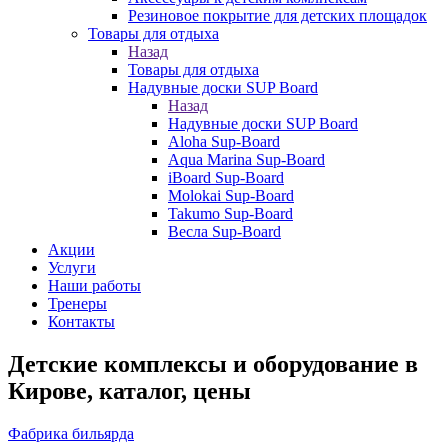
Резиновое покрытие для детских площадок
Товары для отдыха
Назад
Товары для отдыха
Надувные доски SUP Board
Назад
Надувные доски SUP Board
Aloha Sup-Board
Aqua Marina Sup-Board
iBoard Sup-Board
Molokai Sup-Board
Takumo Sup-Board
Весла Sup-Board
Акции
Услуги
Наши работы
Тренеры
Контакты
Детские комплексы и оборудование в
Кирове, каталог, цены
Фабрика бильярда