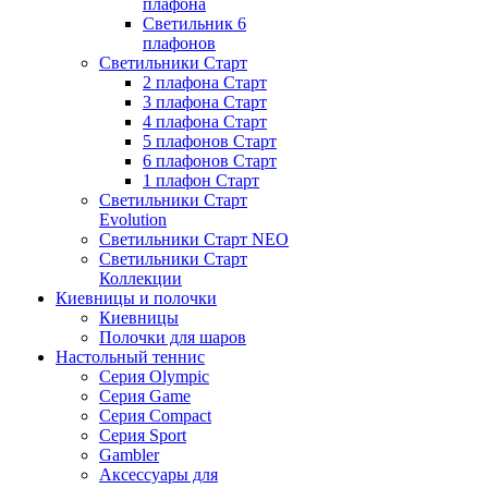
плафона
Светильник 6
плафонов
Светильники Старт
2 плафона Старт
3 плафона Старт
4 плафона Старт
5 плафонов Старт
6 плафонов Старт
1 плафон Старт
Светильники Старт
Evolution
Светильники Старт NEO
Светильники Старт
Коллекции
Киевницы и полочки
Киевницы
Полочки для шаров
Настольный теннис
Серия Olympic
Серия Game
Серия Compact
Серия Sport
Gambler
Аксессуары для