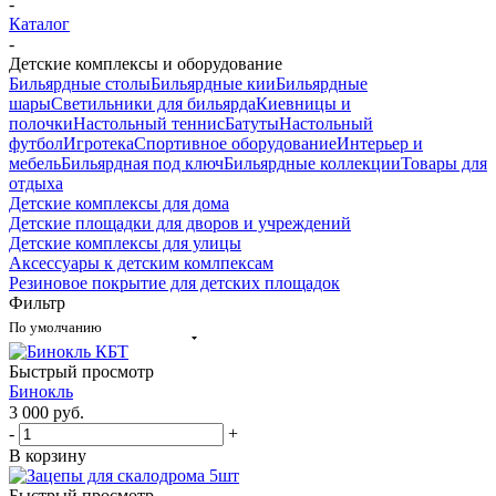
-
Каталог
-
Детские комплексы и оборудование
Бильярдные столы
Бильярдные кии
Бильярдные
шары
Светильники для бильярда
Киевницы и
полочки
Настольный теннис
Батуты
Настольный
футбол
Игротека
Спортивное оборудование
Интерьер и
мебель
Бильярдная под ключ
Бильярдные коллекции
Товары для
отдыха
Детские комплексы для дома
Детские площадки для дворов и учреждений
Детские комплексы для улицы
Аксессуары к детским комлпексам
Резиновое покрытие для детских площадок
Фильтр
По умолчанию
Быстрый просмотр
Бинокль
3 000
руб.
-
+
В корзину
Быстрый просмотр