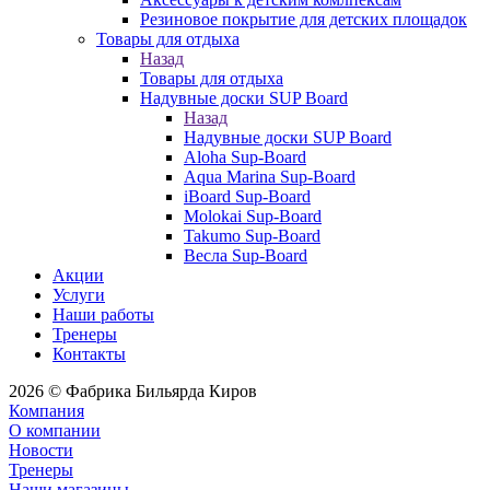
Резиновое покрытие для детских площадок
Товары для отдыха
Назад
Товары для отдыха
Надувные доски SUP Board
Назад
Надувные доски SUP Board
Aloha Sup-Board
Aqua Marina Sup-Board
iBoard Sup-Board
Molokai Sup-Board
Takumo Sup-Board
Весла Sup-Board
Акции
Услуги
Наши работы
Тренеры
Контакты
2026 © Фабрика Бильярда Киров
Компания
О компании
Новости
Тренеры
Наши магазины