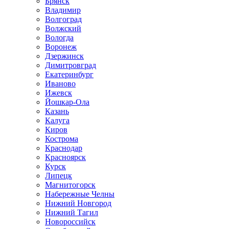
Брянск
Владимир
Волгоград
Волжский
Вологда
Воронеж
Дзержинск
Димитровград
Екатеринбург
Иваново
Ижевск
Йошкар-Ола
Казань
Калуга
Киров
Кострома
Краснодар
Красноярск
Курск
Липецк
Магнитогорск
Набережные Челны
Нижний Новгород
Нижний Тагил
Новороссийск