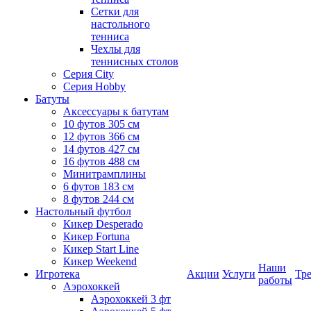
Сетки для
настольного
тенниса
Чехлы для
теннисных столов
Серия City
Серия Hobby
Батуты
Аксессуары к батутам
10 футов 305 см
12 футов 366 см
14 футов 427 см
16 футов 488 см
Минитрамплины
6 футов 183 см
8 футов 244 см
Настольный футбол
Кикер Desperado
Кикер Fortuna
Кикер Start Line
Кикер Weekend
Наши
Игротека
Акции
Услуги
Тр
работы
Аэрохоккей
Аэрохоккей 3 фт