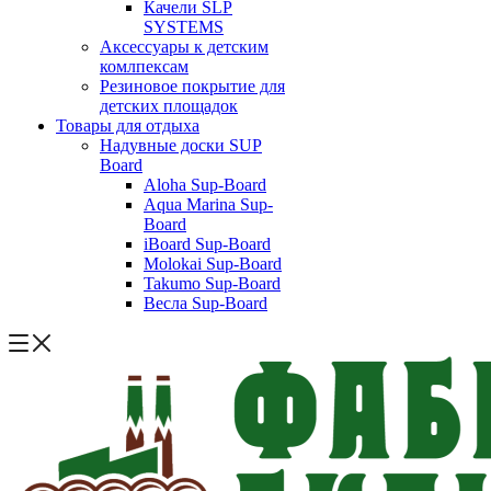
Качели SLP
SYSTEMS
Аксессуары к детским
комлпексам
Резиновое покрытие для
детских площадок
Товары для отдыха
Надувные доски SUP
Board
Aloha Sup-Board
Aqua Marina Sup-
Board
iBoard Sup-Board
Molokai Sup-Board
Takumo Sup-Board
Весла Sup-Board