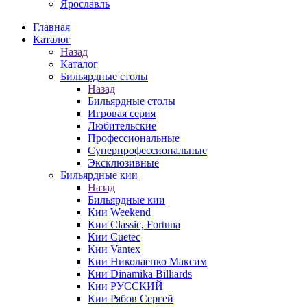
Ярославль
Главная
Каталог
Назад
Каталог
Бильярдные столы
Назад
Бильярдные столы
Игровая серия
Любительские
Профессиональные
Суперпрофессиональные
Эксклюзивные
Бильярдные кии
Назад
Бильярдные кии
Кии Weekend
Кии Classic, Fortuna
Кии Cuetec
Кии Vantex
Кии Николаенко Максим
Кии Dinamika Billiards
Кии РУССКИЙ
Кии Рябов Сергей