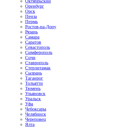
Октябрьский
Оренбург
Орск
Пенза
Пермь
Ростов-на-Дону
Рязань
Самара
Саратов
Севастополь
Симферополь
Сочи
Ставрополь
Стерлитамак
Сызрань
Таганрог
Тольятти
Тюмень
Ульяновск
Уральск
Уфа
Чебоксары
Челябинск
Череповец
Ялта